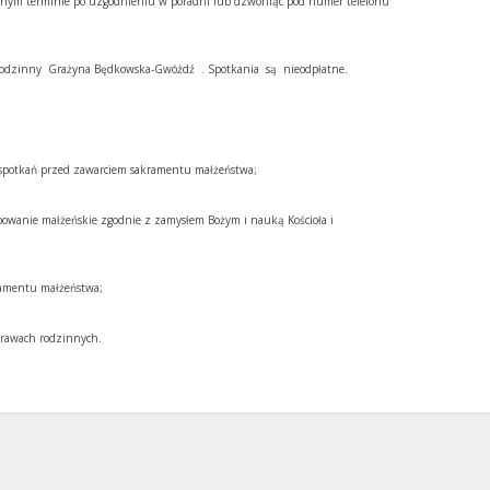
nnym terminie po uzgodnieniu w poradni lub dzwoniąc pod numer telefonu
a rodzinny Grażyna Będkowska-Gwóźdź . Spotkania są nieodpłatne.
potkań przed zawarciem sakramentu małżeństwa;
owanie małżeńskie zgodnie z zamysłem Bożym i nauką Kościoła i
ramentu małżeństwa;
prawach rodzinnych.