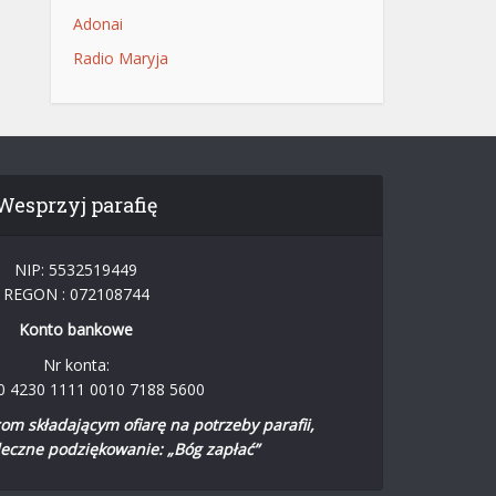
Adonai
Radio Maryja
Wesprzyj parafię
NIP: 5532519449
REGON : 072108744
Konto bankowe
Nr konta:
0 4230 1111 0010 7188 5600
m składającym ofiarę na potrzeby parafii,
eczne podziękowanie: „Bóg zapłać”