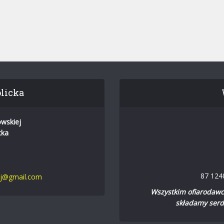
licka
owskiej
cka
87 124
ej@gmail.com
Wszystkim ofiarodawco
składamy serd