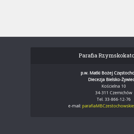
Parafia Rzymskokato
p.w. Matki Bożej Częstoch
Diecezja Bielsko-Żywie
Kościelna 10
34-311 Czernichów
Tel. 33-866-12-76
e-mail:
parafiaMBCzestochowski