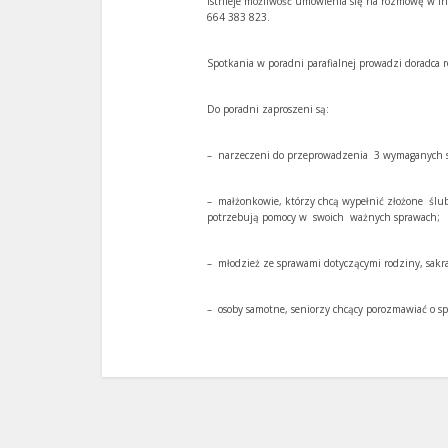
Istnieje możliwość umówienia się na rozmowę w i
664 383 823.
Spotkania w poradni parafialnej prowadzi doradc
Do poradni zaproszeni są:
– narzeczeni do przeprowadzenia 3 wymaganych s
– małżonkowie, którzy chcą wypełnić złożone ślub
potrzebują pomocy w swoich ważnych sprawach;
– młodzież ze sprawami dotyczącymi rodziny, sak
– osoby samotne, seniorzy chcący porozmawiać o s