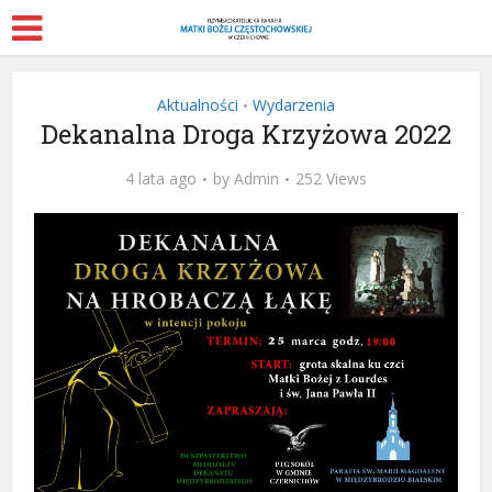
Aktualności
Wydarzenia
•
Dekanalna Droga Krzyżowa 2022
4 lata ago
by
Admin
252 Views