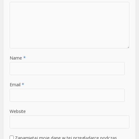
Name
*
Email
*
Website
Zapamiętaj moje dane w tej przeglądarce podczas