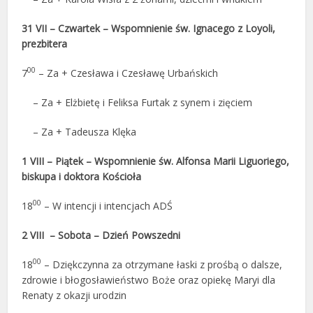
31 VII – Czwartek – Wspomnienie św. Ignacego z Loyoli,
prezbitera
00
7
– Za + Czesława i Czesławę Urbańskich
– Za + Elżbietę i Feliksa Furtak z synem i zięciem
– Za + Tadeusza Klęka
1 VIII – Piątek – Wspomnienie św. Alfonsa Marii Liguoriego,
biskupa i doktora Kościoła
00
18
– W intencji i intencjach ADŚ
2 VIII – Sobota – Dzień Powszedni
00
18
– Dziękczynna za otrzymane łaski z prośbą o dalsze,
zdrowie i błogosławieństwo Boże oraz opiekę Maryi dla
Renaty z okazji urodzin