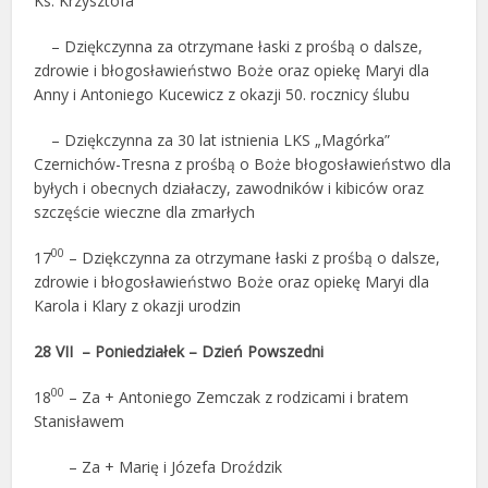
Ks. Krzysztofa
– Dziękczynna za otrzymane łaski z prośbą o dalsze,
zdrowie i błogosławieństwo Boże oraz opiekę Maryi dla
Anny i Antoniego Kucewicz z okazji 50. rocznicy ślubu
– Dziękczynna za 30 lat istnienia LKS „Magórka”
Czernichów-Tresna z prośbą o Boże błogosławieństwo dla
byłych i obecnych działaczy, zawodników i kibiców oraz
szczęście wieczne dla zmarłych
00
17
– Dziękczynna za otrzymane łaski z prośbą o dalsze,
zdrowie i błogosławieństwo Boże oraz opiekę Maryi dla
Karola i Klary z okazji urodzin
28 VII – Poniedziałek – Dzień Powszedni
00
18
– Za + Antoniego Zemczak z rodzicami i bratem
Stanisławem
– Za + Marię i Józefa Droździk