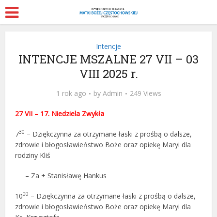
Intencje
INTENCJE MSZALNE 27 VII – 03
VIII 2025 r.
1 rok ago
by
Admin
249 Views
27 VII – 17. Niedziela Zwykła
30
7
– Dziękczynna za otrzymane łaski z prośbą o dalsze,
zdrowie i błogosławieństwo Boże oraz opiekę Maryi dla
rodziny Kliś
– Za + Stanisławę Hankus
00
10
– Dziękczynna za otrzymane łaski z prośbą o dalsze,
zdrowie i błogosławieństwo Boże oraz opiekę Maryi dla