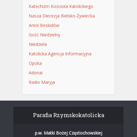
Katechizm Kościoła Katolickiego
Nasza Diecezja Bielsko-Żywiecka
Anioł Beskidów
Gość Niedzielny
Niedziela
Katolicka Agencja Informacyjna
Opoka
Adonai
Radio Maryja
Parafia Rzymskokatolicka
p.w. Matki Bożej Częstochowskiej