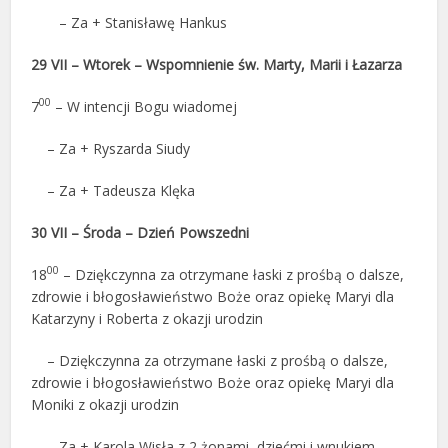
– Za + Stanisławę Hankus
29 VII – Wtorek – Wspomnienie św. Marty, Marii i Łazarza
00
7
– W intencji Bogu wiadomej
– Za + Ryszarda Siudy
– Za + Tadeusza Klęka
30 VII – Środa – Dzień Powszedni
00
18
– Dziękczynna za otrzymane łaski z prośbą o dalsze,
zdrowie i błogosławieństwo Boże oraz opiekę Maryi dla
Katarzyny i Roberta z okazji urodzin
– Dziękczynna za otrzymane łaski z prośbą o dalsze,
zdrowie i błogosławieństwo Boże oraz opiekę Maryi dla
Moniki z okazji urodzin
– Za + Karola Wisła z 2 żonami, dziećmi i wnukiem