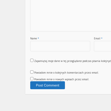
Name
*
Email
*
Zapamiętaj moje dane w tej przeglądarce podczas pisania kolejny
Powiadom mnie o kolejnych komentarzach przez email.
Powiadom mnie o nowych wpisach przez email.