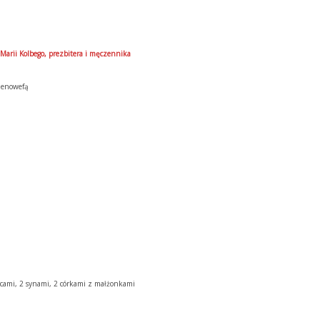
Marii Kolbego, prezbitera i męczennika
 Genowefą
cami, 2 synami, 2 córkami z małżonkami