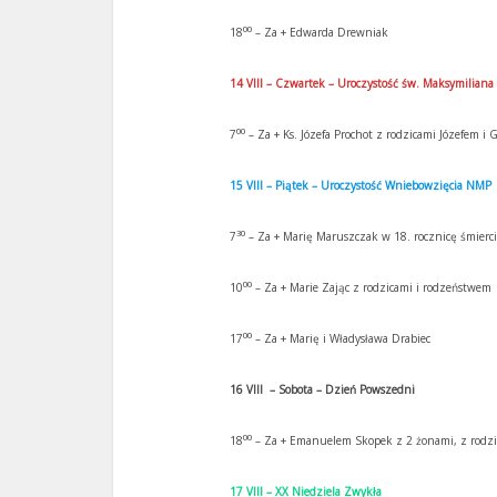
00
18
– Za + Edwarda Drewniak
14 VIII – Czwartek – Uroczystość św. Maksymiliana 
00
7
– Za + Ks. Józefa Prochot z rodzicami Józefem i
15 VIII – Piątek – Uroczystość Wniebowzięcia NMP
30
7
– Za + Marię Maruszczak w 18. rocznicę śmierci
00
10
– Za + Marie Zając z rodzicami i rodzeństwem
00
17
– Za + Marię i Władysława Drabiec
16 VIII – Sobota – Dzień Powszedni
00
18
– Za + Emanuelem Skopek z 2 żonami, z rodzi
17 VIII – XX Niedziela Zwykła