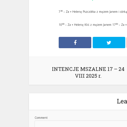
30
7
– Za + Helenę Pszczółka z mężem Janem i cór
00
00
10
– Za + Helenę Kliś z mężem Janem 17
– Za +
INTENCJE MSZALNE 17 – 24
VIII 2025 r.
Le
Comment