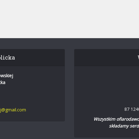
licka
owskiej
cka
87 124
ej@gmail.com
Wszystkim ofiarodawco
składamy serd