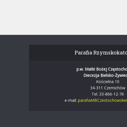
Parafia Rzymskokato
p.w. Matki Bożej Częstoch
Diecezja Bielsko-Żywie
Kościelna 10
34-311 Czernichów
Tel. 33-866-12-76
e-mail:
parafiaMBCzestochowski