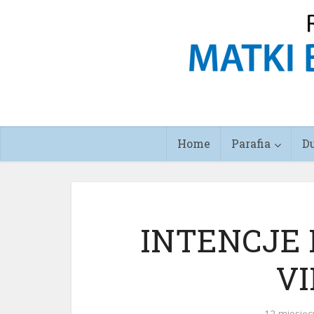
Home
Parafia
D
INTENCJE 
VI
12 miesięc