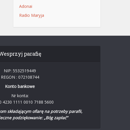
Adonai
Radio Maryja
Wesprzyj parafię
NIP: 5532519449
REGON : 072108744
Konto bankowe
Nr konta:
0 4230 1111 0010 7188 5600
m składającym ofiarę na potrzeby parafii,
eczne podziękowanie: „Bóg zapłać”