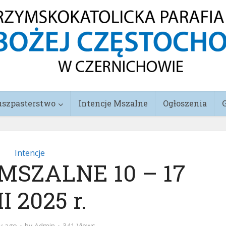
uszpasterstwo
Intencje Mszalne
Ogłoszenia
Intencje
MSZALNE 10 – 17
II 2025 r.
y ago
by
Admin
341 Views