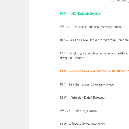
10 VIII – XIX Niedziela Zwykła
30
7
– Za + Franciszka Kliś w 6. rocznicę śmierci
00
10
– Za + Bolesława Hankus z rodzicami i zięciem
00
17
– Dziękczynna za otrzymane łaski z prośbą o d
okazji 50. urodzin
11 VIII – Poniedziałek – Wspomnienie św. Klary, dz
00
18
– Za + Stanisława Dziekanowskiego
12 VIII – Wtorek – Dzień Powszedni
00
7
– Za + Gertrudę Graboń
13 VIII – Środa – Dzień Powszedni